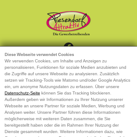
Diese Webseite verwendet Cookies
KONTAKT
Wir verwenden Cookies, um Inhalte und Anzeigen zu
MITGLIED WERDEN
personalisieren, Funktionen für soziale Medien anzubieten und
die Zugriffe auf unsere Webseite zu analysieren. Zusätzlich
Piesendorf Attraktiv
setzen wir Tracking-Tools wie Matomo und/oder Google Analytics
ein, um anonyme Nutzungsdaten zu erfassen. Über unsere
Obfrau: Katharina Gläser
Datenschutz-Seite
können Sie das Tracking blockieren.
Außerdem geben wir Informationen zu Ihrer Nutzung unserer
info@piesendorf-attraktiv.at
Webseite an unsere Partner für soziale Medien, Werbung und
ZVR 117302362
Analysen weiter. Unsere Partner führen diese Informationen
möglicherweise mit weiteren Daten zusammen, die Sie
DATENSCHUTZ
bereitgestellt haben oder die im Rahmen Ihrer Nutzung der
Dienste gesammelt wurden. Weitere Informationen dazu, wie
IMPRESSUM