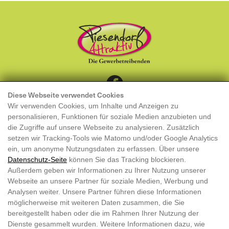
Diese Webseite verwendet Cookies
KONTAKT
Wir verwenden Cookies, um Inhalte und Anzeigen zu
MITGLIED WERDEN
personalisieren, Funktionen für soziale Medien anzubieten und
die Zugriffe auf unsere Webseite zu analysieren. Zusätzlich
Piesendorf Attraktiv
setzen wir Tracking-Tools wie Matomo und/oder Google Analytics
ein, um anonyme Nutzungsdaten zu erfassen. Über unsere
Obfrau: Katharina Gläser
Datenschutz-Seite
können Sie das Tracking blockieren.
Außerdem geben wir Informationen zu Ihrer Nutzung unserer
info@piesendorf-attraktiv.at
Webseite an unsere Partner für soziale Medien, Werbung und
ZVR 117302362
Analysen weiter. Unsere Partner führen diese Informationen
möglicherweise mit weiteren Daten zusammen, die Sie
DATENSCHUTZ
bereitgestellt haben oder die im Rahmen Ihrer Nutzung der
Dienste gesammelt wurden. Weitere Informationen dazu, wie